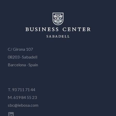
C/ Girona 107
08203 · Sabadell
Barcelona · Spain
T. 93 711 71 44
M. 619 84 55 23
sbc@iebosa.com