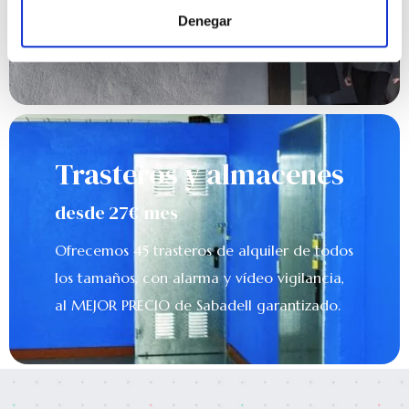
Denegar
Oficina virtual, trabaja desde casa.
Trasteros y almacenes​
desde 27€/mes​
Ofrecemos 45 trasteros de alquiler de todos
los tamaños, con alarma y vídeo vigilancia,
al MEJOR PRECIO de Sabadell garantizado.