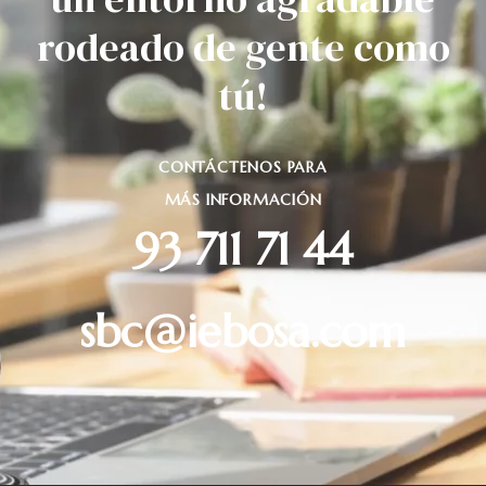
rodeado de gente como
tú!
CONTÁCTENOS PARA
MÁS INFORMACIÓN
93 711 71 44
sbc@iebosa.com