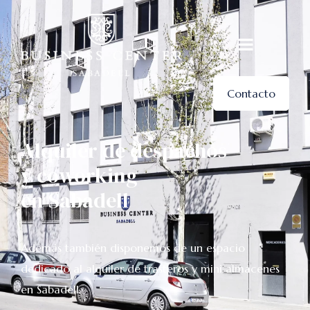
Contacto
Alquiler de despachos
y coworking
en Sabadell
Además también disponemos de un espacio
dedicado al alquiler de trasteros y mini almacenes
en Sabadell.