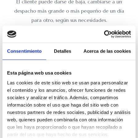
El cliente puede darse de baja, cambiarse a un
despacho más grande o más pequeño de un día
para otro, según sus necesidades.
Calidad de trabajo
Consentimiento
Detalles
Acerca de las cookies
Trabajar en un entorno agradable, con luz natural.....
y dar el 100% de uno mismo.
Esta página web usa cookies
Las cookies de este sitio web se usan para personalizar
el contenido y los anuncios, ofrecer funciones de redes
sociales y analizar el tráfico. Además, compartimos
Despachos
información sobre el uso que haga del sitio web con
nuestros partners de redes sociales, publicidad y análisis
desde 191€/mes​
web, quienes pueden combinarla con otra información
que les haya proporcionado o que hayan recopilado a
Disponemos de 38 despachos de alquiler.
partir del uso que haya hecho de sus servicios.