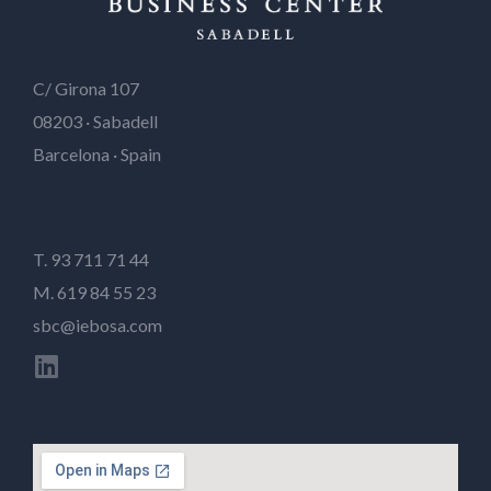
C/ Girona 107
08203 · Sabadell
Barcelona · Spain
T. 93 711 71 44
M. 619 84 55 23
sbc@iebosa.com