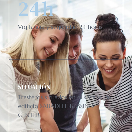
24
h
Vigilancia y seguridad 24 horas.
SITUACIÓN
Trasteros situados en el sótano del
edificio SABADELL BUSSINES
CENTER.