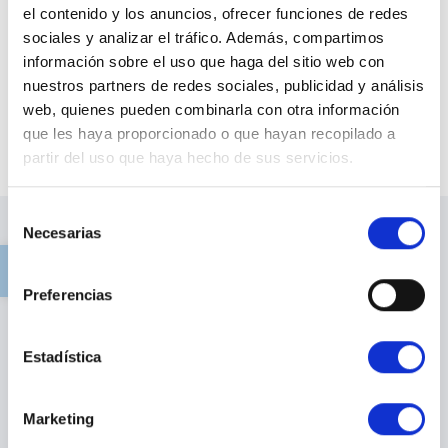
el contenido y los anuncios, ofrecer funciones de redes
sociales y analizar el tráfico. Además, compartimos
información sobre el uso que haga del sitio web con
nuestros partners de redes sociales, publicidad y análisis
web, quienes pueden combinarla con otra información
que les haya proporcionado o que hayan recopilado a
partir del uso que haya hecho de sus servicios.
Selección
Necesarias
de
Abrir barra de herramientas
Ideales para el
consentimiento
almacenamiento
Preferencias
Estadística
Marketing