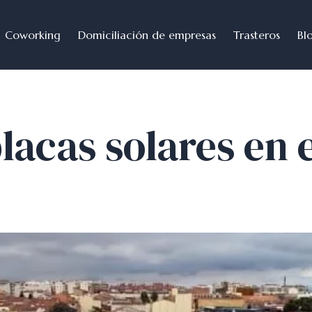
Coworking
Domiciliación de empresas
Trasteros
Bl
lacas solares en e