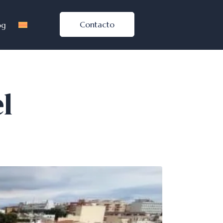
Contacto
og
l