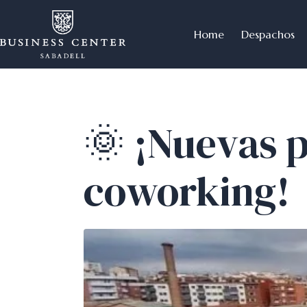
Home
Despachos
🌞 ¡Nuevas p
coworking!